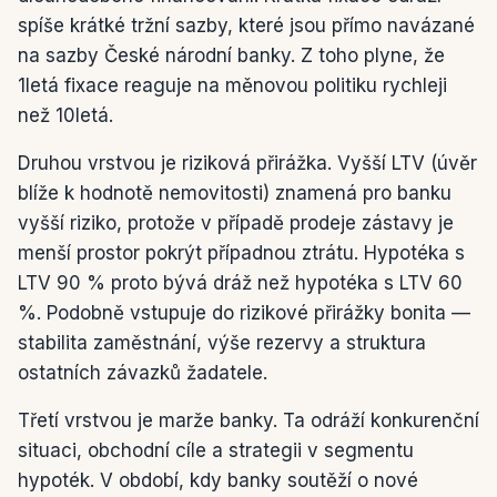
spíše krátké tržní sazby, které jsou přímo navázané
na sazby České národní banky. Z toho plyne, že
1letá fixace reaguje na měnovou politiku rychleji
než 10letá.
Druhou vrstvou je riziková přirážka. Vyšší LTV (úvěr
blíže k hodnotě nemovitosti) znamená pro banku
vyšší riziko, protože v případě prodeje zástavy je
menší prostor pokrýt případnou ztrátu. Hypotéka s
LTV 90 % proto bývá dráž než hypotéka s LTV 60
%. Podobně vstupuje do rizikové přirážky bonita —
stabilita zaměstnání, výše rezervy a struktura
ostatních závazků žadatele.
Třetí vrstvou je marže banky. Ta odráží konkurenční
situaci, obchodní cíle a strategii v segmentu
hypoték. V období, kdy banky soutěží o nové