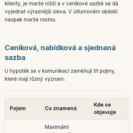
klienty, je marže nižší a v ceníkové sazbě se dá
vyjednat výraznější sleva. V útlumovém období
naopak marže rostou.
Ceníková, nabídková a sjednaná
sazba
U hypoték se v komunikaci zaměňují tři pojmy,
které mají různý význam:
Kde se
Pojem
Co znamená
objevuje
Tři typy úrokových sazeb hypotéky
Maximální