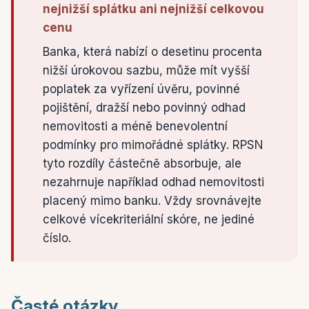
nejnižší splátku ani nejnižší celkovou
cenu
Banka, která nabízí o desetinu procenta
nižší úrokovou sazbu, může mít vyšší
poplatek za vyřízení úvěru, povinné
pojištění, dražší nebo povinný odhad
nemovitosti a méně benevolentní
podmínky pro mimořádné splátky. RPSN
tyto rozdíly částečně absorbuje, ale
nezahrnuje například odhad nemovitosti
placený mimo banku. Vždy srovnávejte
celkové vícekriteriální skóre, ne jediné
číslo.
Časté otázky