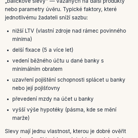
„balíčkové slevy" — vázaných na další produkty
nebo parametry úvěru. Typické faktory, které
jednotlivému žadateli sníží sazbu:
nižší LTV (vlastní zdroje nad rámec povinného
minima)
delší fixace (5 a více let)
vedení běžného účtu u dané banky s
minimálním obratem
uzavření pojištění schopnosti splácet u banky
nebo její pojišťovny
převedení mzdy na účet u banky
vyšší výše hypotéky (pásma, kde se mění
marže)
Slevy mají jednu vlastnost, kterou je dobré ověřit