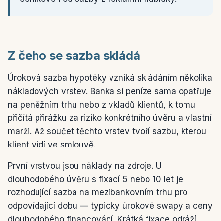
Z čeho se sazba skládá
Úroková sazba hypotéky vzniká skládáním několika
nákladových vrstev. Banka si peníze sama opatřuje
na peněžním trhu nebo z vkladů klientů, k tomu
přičítá přirážku za riziko konkrétního úvěru a vlastní
marži. Až součet těchto vrstev tvoří sazbu, kterou
klient vidí ve smlouvě.
První vrstvou jsou náklady na zdroje. U
dlouhodobého úvěru s fixací 5 nebo 10 let je
rozhodující sazba na mezibankovním trhu pro
odpovídající dobu — typicky úrokové swapy a ceny
dlouhodobého financování. Krátká fixace odráží