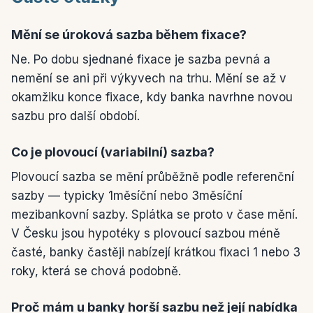
Mění se úroková sazba během fixace?
Ne. Po dobu sjednané fixace je sazba pevná a
nemění se ani při výkyvech na trhu. Mění se až v
okamžiku konce fixace, kdy banka navrhne novou
sazbu pro další období.
Co je plovoucí (variabilní) sazba?
Plovoucí sazba se mění průběžně podle referenční
sazby — typicky 1měsíční nebo 3měsíční
mezibankovní sazby. Splátka se proto v čase mění.
V Česku jsou hypotéky s plovoucí sazbou méně
časté, banky častěji nabízejí krátkou fixaci 1 nebo 3
roky, která se chová podobně.
Proč mám u banky horší sazbu než její nabídka