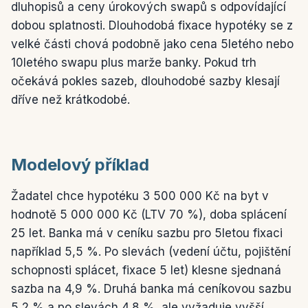
dluhopisů a ceny úrokových swapů s odpovídající
dobou splatnosti. Dlouhodobá fixace hypotéky se z
velké části chová podobně jako cena 5letého nebo
10letého swapu plus marže banky. Pokud trh
očekává pokles sazeb, dlouhodobé sazby klesají
dříve než krátkodobé.
Modelový příklad
Žadatel chce hypotéku 3 500 000 Kč na byt v
hodnotě 5 000 000 Kč (LTV 70 %), doba splácení
25 let. Banka má v ceníku sazbu pro 5letou fixaci
například 5,5 %. Po slevách (vedení účtu, pojištění
schopnosti splácet, fixace 5 let) klesne sjednaná
sazba na 4,9 %. Druhá banka má ceníkovou sazbu
5,2 % a po slevách 4,8 %, ale vyžaduje vyšší