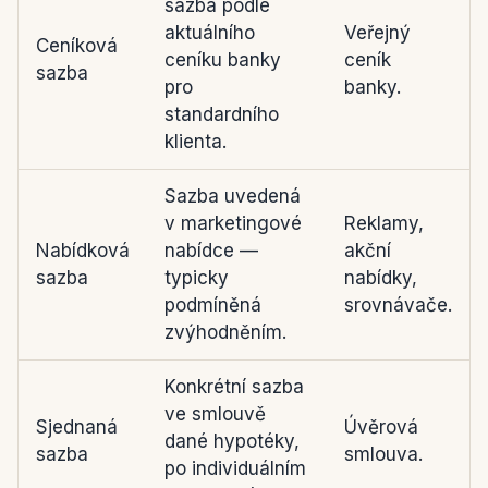
sazba podle
aktuálního
Veřejný
Ceníková
ceníku banky
ceník
sazba
pro
banky.
standardního
klienta.
Sazba uvedená
v marketingové
Reklamy,
Nabídková
nabídce —
akční
sazba
typicky
nabídky,
podmíněná
srovnávače.
zvýhodněním.
Konkrétní sazba
ve smlouvě
Sjednaná
Úvěrová
dané hypotéky,
sazba
smlouva.
po individuálním