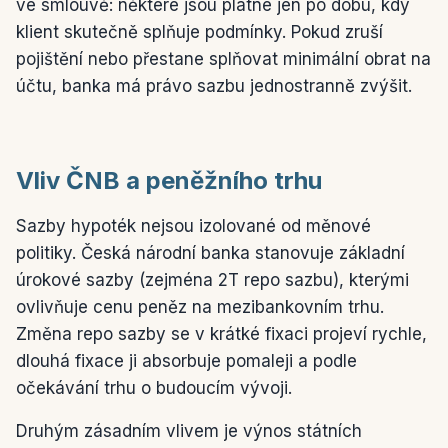
ve smlouvě: některé jsou platné jen po dobu, kdy
klient skutečně splňuje podmínky. Pokud zruší
pojištění nebo přestane splňovat minimální obrat na
účtu, banka má právo sazbu jednostranně zvýšit.
Vliv ČNB a peněžního trhu
Sazby hypoték nejsou izolované od měnové
politiky. Česká národní banka stanovuje základní
úrokové sazby (zejména 2T repo sazbu), kterými
ovlivňuje cenu peněz na mezibankovním trhu.
Změna repo sazby se v krátké fixaci projeví rychle,
dlouhá fixace ji absorbuje pomaleji a podle
očekávání trhu o budoucím vývoji.
Druhým zásadním vlivem je výnos státních