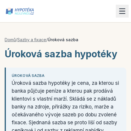
Domů
/
Sazby a fixace
/
Úroková sazba
Úroková sazba hypotéky
ÚROKOVÁ SAZBA
Úroková sazba hypotéky je cena, za kterou si
banka půjčuje peníze a kterou pak prodává
klientovi s vlastní marží. Skládá se z nákladů
banky na zdroje, přirážky za riziko, marže a
očekávaného vývoje sazeb po dobu zvolené
fixace. Sjednaná sazba se proto liší od sazby
ceníkové i od sazby z reklamní nabídky.