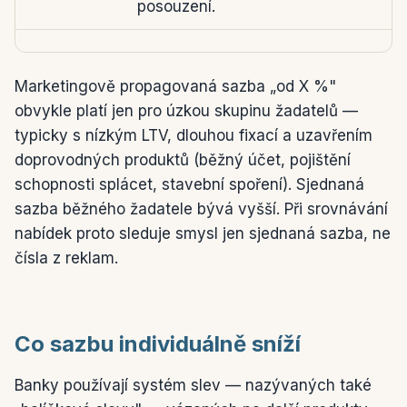
posouzení.
Marketingově propagovaná sazba „od X %"
obvykle platí jen pro úzkou skupinu žadatelů —
typicky s nízkým LTV, dlouhou fixací a uzavřením
doprovodných produktů (běžný účet, pojištění
schopnosti splácet, stavební spoření). Sjednaná
sazba běžného žadatele bývá vyšší. Při srovnávání
nabídek proto sleduje smysl jen sjednaná sazba, ne
čísla z reklam.
Co sazbu individuálně sníží
Banky používají systém slev — nazývaných také