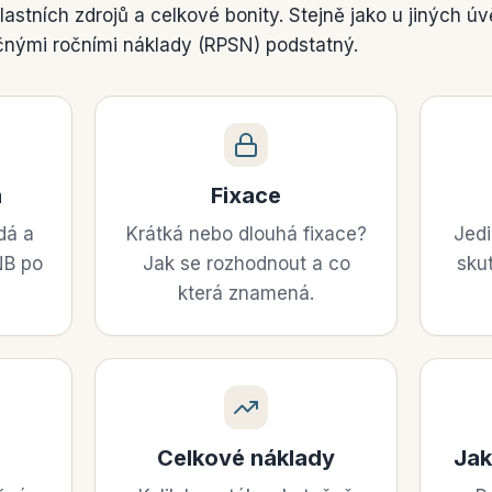
lastních zdrojů a celkové bonity. Stejně jako u jiných úvě
čnými ročními náklady (RPSN) podstatný.
a
Fixace
dá a
Krátká nebo dlouhá fixace?
Jedi
NB po
Jak se rozhodnout a co
sku
která znamená.
Celkové náklady
Jak