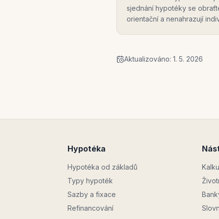
sjednání hypotéky se obrať
orientační a nenahrazují ind
Aktualizováno:
1. 5. 2026
Hypotéka
Nást
Hypotéka od základů
Kalk
Typy hypoték
Život
Sazby a fixace
Bank
Refinancování
Slov