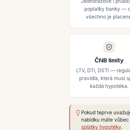
Jednorázové i průbě
poplatky banky — 
všechno je placen
ČNB limity
LTV, DTI, DSTI — regul
pravidla, která musí s
každá hypotéka.
Pokud teprve uvažuje
nabídku máte vůbec s
splátky hypotéky
.