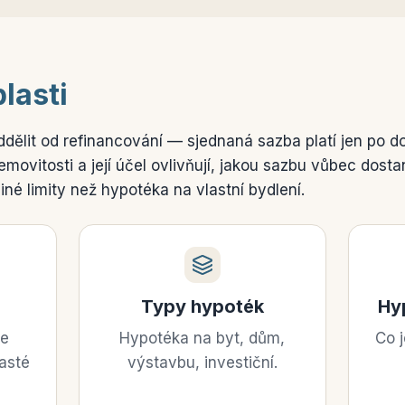
lasti
ělit od refinancování — sjednaná sazba platí jen po d
ovitosti a její účel ovlivňují, jakou sazbu vůbec dosta
jiné limity než hypotéka na vlastní bydlení.
Typy hypoték
Hy
se
Hypotéka na byt, dům,
Co 
časté
výstavbu, investiční.