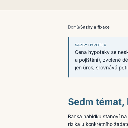
Domů
/
Sazby a fixace
SAZBY HYPOTÉK
Cena hypotéky se neskr
a pojištění), zvolené d
jen úrok, srovnává pět
Sedm témat, 
Banka nabídku stanoví na 
rizika u konkrétního žadat