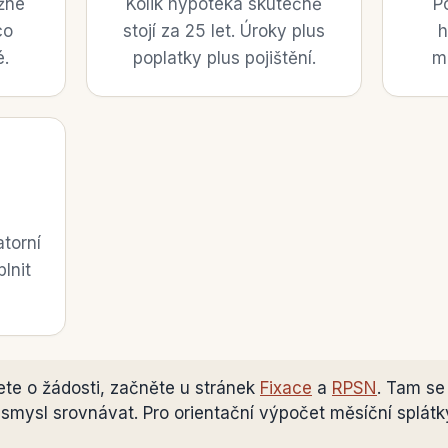
žné
Kolik hypotéka skutečně
P
co
stojí za 25 let. Úroky plus
h
é.
poplatky plus pojištění.
m
atorní
plnit
te o žádosti, začněte u stránek
Fixace
a
RPSN
. Tam se
mysl srovnávat. Pro orientační výpočet měsíční splátk