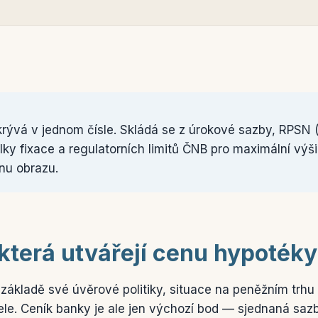
ývá v jednom čísle. Skládá se z úrokové sazby, RPSN (
élky fixace a regulatorních limitů ČNB pro maximální vý
inu obrazu.
která utvářejí cenu hypotéky
základě své úvěrové politiky, situace na peněžním trhu
ele. Ceník banky je ale jen výchozí bod — sjednaná sazba