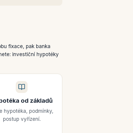
obu fixace, pak banka
nete: investiční hypotéky
potéka od základů
je hypotéka, podmínky,
postup vyřízení.