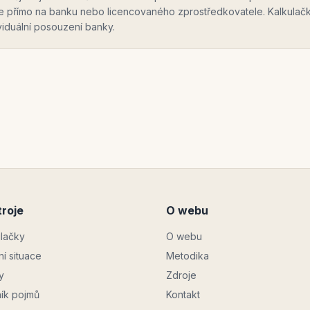
te přímo na banku nebo licencovaného zprostředkovatele. Kalkulač
ividuální posouzení banky.
roje
O webu
ulačky
O webu
ní situace
Metodika
y
Zdroje
ník pojmů
Kontakt