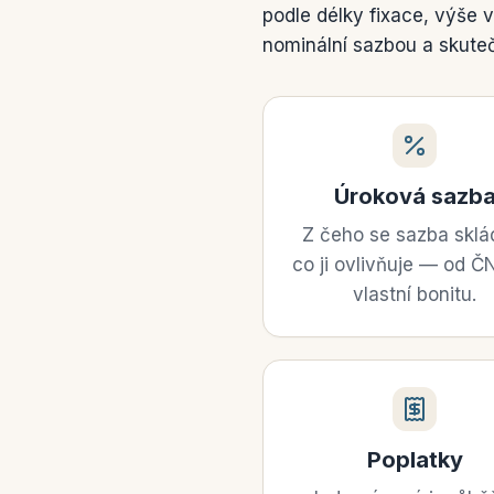
podle délky fixace, výše v
nominální sazbou a skute
Úroková sazb
Z čeho se sazba sklá
co ji ovlivňuje — od Č
vlastní bonitu.
Poplatky