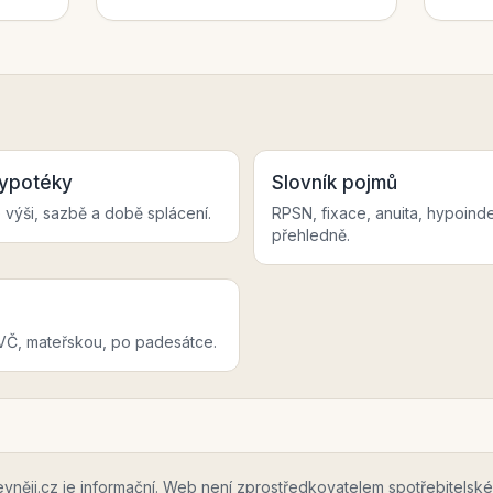
hypotéky
Slovník pojmů
é výši, sazbě a době splácení.
RPSN, fixace, anuita, hypoind
přehledně.
Č, mateřskou, po padesátce.
ěji.cz je informační. Web není zprostředkovatelem spotřebitelské