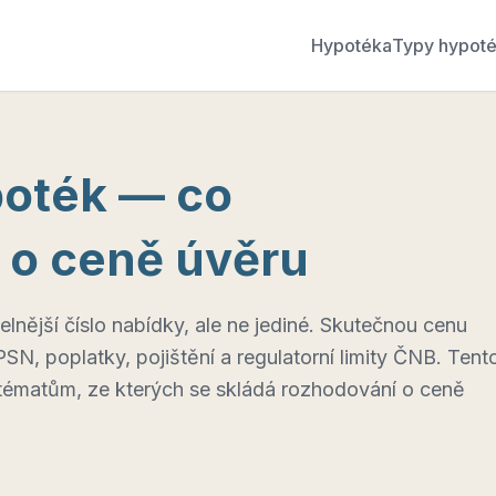
Hypotéka
Typy hypot
oték — co
 o ceně úvěru
elnější číslo nabídky, ale ne jediné. Skutečnou cenu
PSN, poplatky, pojištění a regulatorní limity ČNB. Tent
tématům, ze kterých se skládá rozhodování o ceně