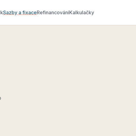
ék
Sazby a fixace
Refinancování
Kalkulačky
o