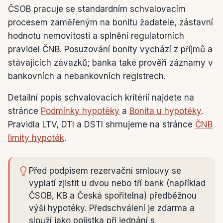
ČSOB pracuje se standardním schvalovacím
procesem zaměřeným na bonitu žadatele, zástavní
hodnotu nemovitosti a splnění regulatorních
pravidel ČNB. Posuzování bonity vychází z příjmů a
stávajících závazků; banka také prověří záznamy v
bankovních a nebankovních registrech.
Detailní popis schvalovacích kritérií najdete na
stránce
Podmínky hypotéky
a
Bonita u hypotéky
.
Pravidla LTV, DTI a DSTI shrnujeme na stránce
ČNB
limity hypoték
.
Před podpisem rezervační smlouvy se
vyplatí zjistit u dvou nebo tří bank (například
ČSOB, KB a Česká spořitelna) předběžnou
výši hypotéky. Předschválení je zdarma a
slouží jako pojistka při jednání s