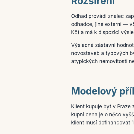
Rozšíření
Odhad provádí znalec zaps
odhadce, jiné externí — vž
Kč) a má k dispozici výsle
Výsledná zástavní hodnota 
novostaveb a typových by
atypických nemovitostí n
Modelový pří
Klient kupuje byt v Praz
kupní cena je o něco vyšš
klient musí dofinancovat 