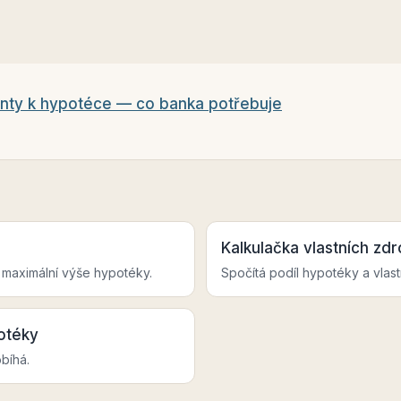
ty k hypotéce — co banka potřebuje
Kalkulačka vlastních zdr
 maximální výše hypotéky.
Spočítá podíl hypotéky a vlas
otéky
bíhá.