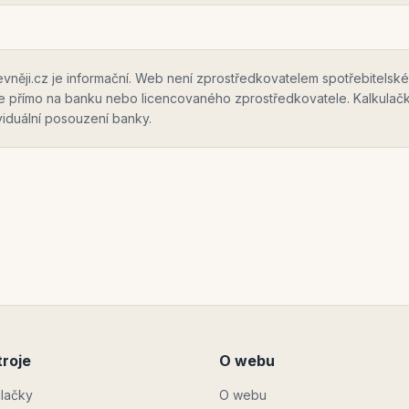
ěji.cz je informační. Web není zprostředkovatelem spotřebitelské
te přímo na banku nebo licencovaného zprostředkovatele. Kalkulač
ividuální posouzení banky.
roje
O webu
ulačky
O webu