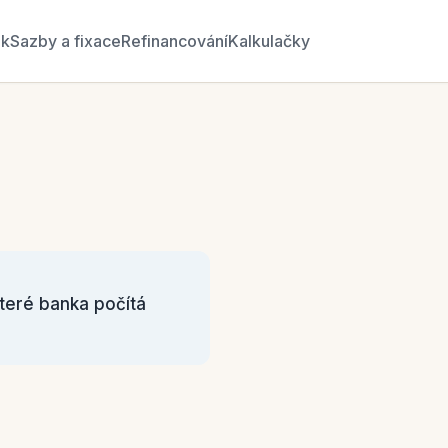
ék
Sazby a fixace
Refinancování
Kalkulačky
které banka počítá