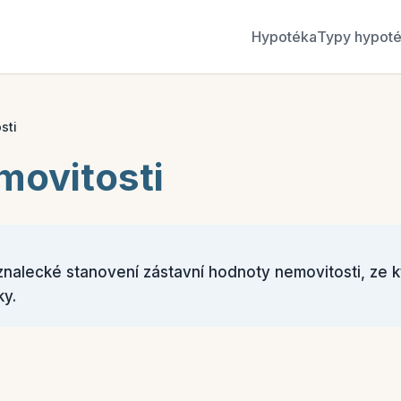
Hypotéka
Typy hypot
sti
ovitosti
znalecké stanovení zástavní hodnoty nemovitosti, ze 
ky.