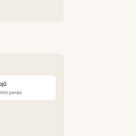
ojů
tních peněz.