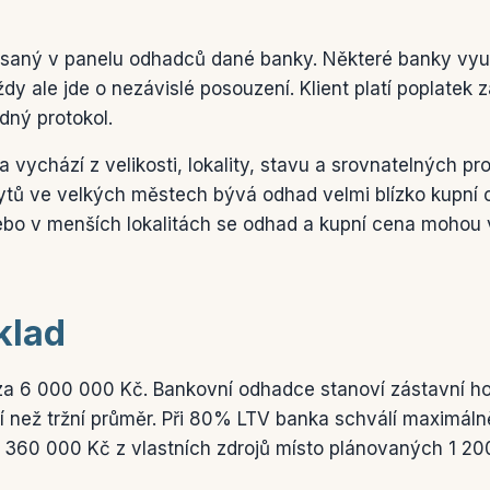
aný v panelu odhadců dané banky. Některé banky využív
dy ale jde o nezávislé posouzení. Klient platí poplatek z
dný protokol.
vychází z velikosti, lokality, stavu a srovnatelných pro
tů ve velkých městech bývá odhad velmi blízko kupní c
ebo v menších lokalitách se odhad a kupní cena mohou 
klad
e za 6 000 000 Kč. Bankovní odhadce stanoví zástavní 
í než tržní průměr. Při 80% LTV banka schválí maximál
1 360 000 Kč z vlastních zdrojů místo plánovaných 1 20