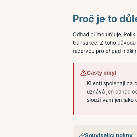
Proč je to důl
Odhad přímo určuje, kolik 
transakce. Z toho důvodu 
rezervou pro případ nižší
Častý omyl
Klienti spoléhají na
uznává jen odhad od
slouží vám jen jako 
Související pojmy