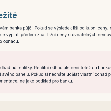
ežité
vám banka půjčí. Pokud se výsledek liší od kupní ceny, o
se vyplatí předem znát tržní ceny srovnatelných nemovito
ho odhadu.
 odhad od realitky. Realitní odhad ale není totéž co ban
 svého panelu. Pokud si necháte udělat vlastní odhad p
orientace, ne jako podklad pro banku.