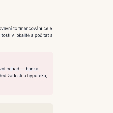
vlivní to financování celé
stí v lokalitě a počítat s
kovní odhad — banka
řed žádostí o hypotéku,