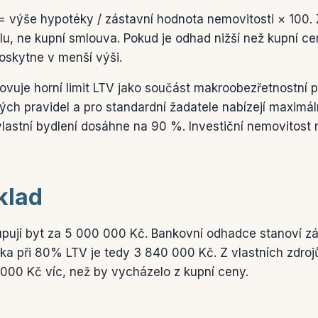
= výše hypotéky / zástavní hodnota nemovitosti × 100.
u, ne kupní smlouva. Pokud je odhad nižší než kupní ce
poskytne v menší výši.
uje horní limit LTV jako součást makroobezřetnostní pol
ých pravidel a pro standardní žadatele nabízejí maximá
 vlastní bydlení dosáhne na 90 %. Investiční nemovitost m
klad
upují byt za 5 000 000 Kč. Bankovní odhadce stanoví z
a při 80% LTV je tedy 3 840 000 Kč. Z vlastních zdrojů 
000 Kč víc, než by vycházelo z kupní ceny.