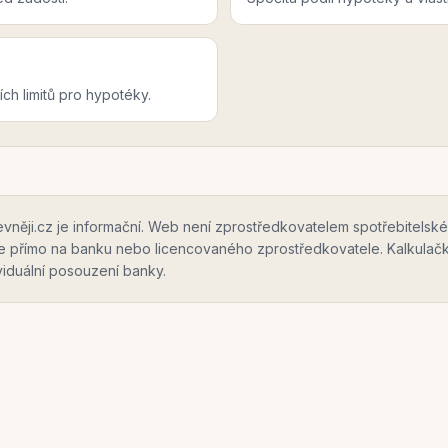
ch limitů pro hypotéky.
ěji.cz je informační. Web není zprostředkovatelem spotřebitelské
te přímo na banku nebo licencovaného zprostředkovatele. Kalkulač
ividuální posouzení banky.