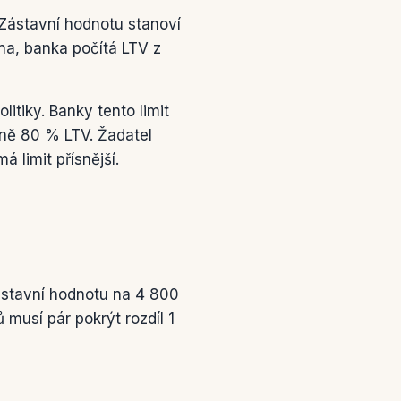
 Zástavní hodnotu stanoví
na, banka počítá LTV z
itiky. Banky tento limit
lně 80 % LTV. Žadatel
á limit přísnější.
ástavní hodnotu na 4 800
musí pár pokrýt rozdíl 1