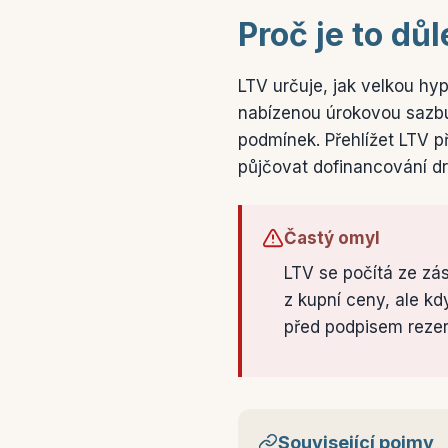
Proč je to důl
LTV určuje, jak velkou hyp
nabízenou úrokovou sazbu
podmínek. Přehlížet LTV p
půjčovat dofinancování d
Častý omyl
LTV se počítá ze zás
z kupní ceny, ale kdy
před podpisem reze
Související pojmy