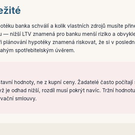
ežité
otéku banka schválí a kolik vlastních zdrojů musíte přin
 — nižší LTV znamená pro banku menší riziko a obvykle
ři plánování hypotéky znamená riskovat, že si v posledn
rahým spotřebitelským úvěrem.
tavní hodnoty, ne z kupní ceny. Žadatelé často počítají
ž je odhad nižší, rozdíl musí pokrýt navíc. Tržní hodnotu
rvační smlouvy.