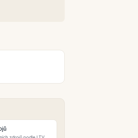
ojů
ních zdrojů podle LTV.