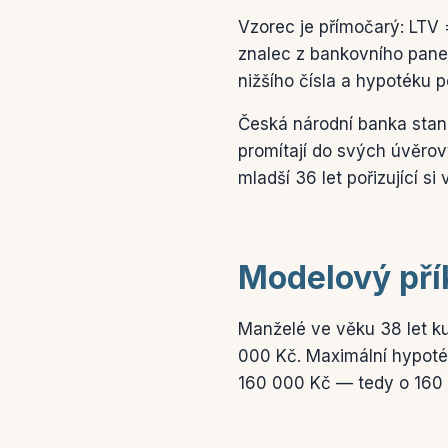
Vzorec je přímočarý: LTV 
znalec z bankovního panel
nižšího čísla a hypotéku 
Česká národní banka stanov
promítají do svých úvěrov
mladší 36 let pořizující si
Modelový pří
Manželé ve věku 38 let k
000 Kč. Maximální hypoték
160 000 Kč — tedy o 160 