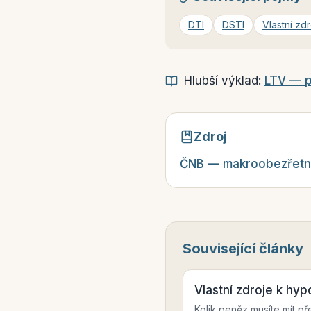
DTI
DSTI
Vlastní zd
Hlubší výklad:
LTV — p
Zdroj
ČNB — makroobezřetnos
Související články
Vlastní zdroje k hy
Kolik peněz musíte mít př