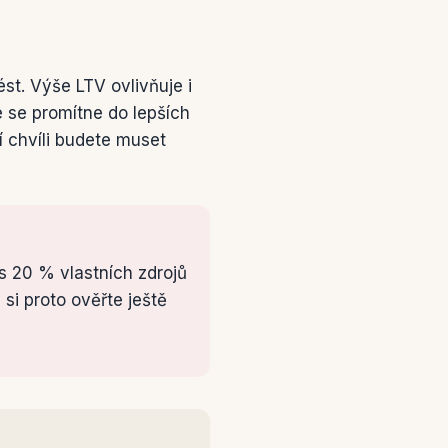
ést. Výše LTV ovlivňuje i
 se promítne do lepších
í chvíli budete muset
 s 20 % vlastních zdrojů
 si proto ověřte ještě