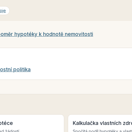
roje
oměr hypotéky k hodnotě nemovitosti
tní politika
potéce
Kalkulačka vlastních zdr
ed žádostí.
Spočítá podíl hypotéky a vlast