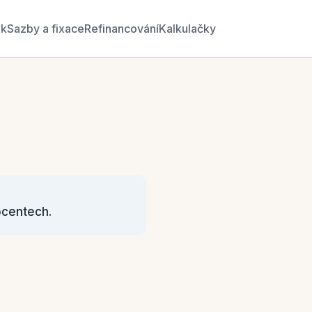
ék
Sazby a fixace
Refinancování
Kalkulačky
ocentech.