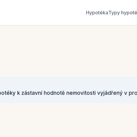
Hypotéka
Typy hypot
otéky k zástavní hodnotě nemovitosti vyjádřený v pr