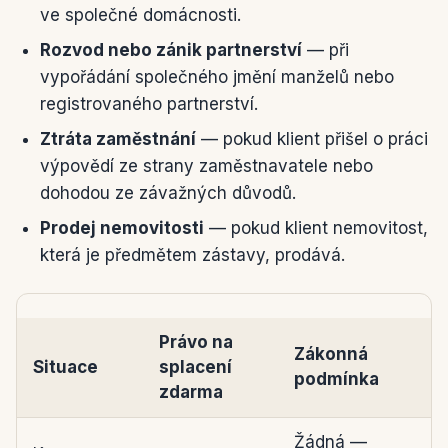
ve společné domácnosti.
Rozvod nebo zánik partnerství
— při
vypořádání společného jmění manželů nebo
registrovaného partnerství.
Ztráta zaměstnání
— pokud klient přišel o práci
výpovědí ze strany zaměstnavatele nebo
dohodou ze závažných důvodů.
Prodej nemovitosti
— pokud klient nemovitost,
která je předmětem zástavy, prodává.
Právo na
Zákonná
Situace
splacení
podmínka
zdarma
Přehled situací pro předčasné splacení hypotéky
Žádná —