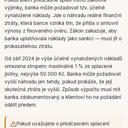
Pokud klient předčasně splatí mimo zákonné
výjimky, banka může požadovat tzv. účelně
vynaložené náklady. Jde o náhradu reálné finanční
ztráty, která bance vzniká tím, že přišla o smluvní
výnosy z fixovaného úvěru. Zákon zakazuje, aby
banka uplatňovala náklady jako sankci — musí jít o
prokazatelnou ztrátu.
Od září 2024 je výše účelně vynaložených nákladů
omezena stropem: maximálně 1 % ze splacené
jistiny, nejvýše 50 000 Kč. Banka může požadovat
vyšší náhradu jen tehdy, pokud prokáže, že její
skutečná ztráta je vyšší. Způsob výpočtu musí mít
banka zdokumentovaný a klientovi ho na požádání
sdělit předem.
Pokud uvažujete o předčasném splacení