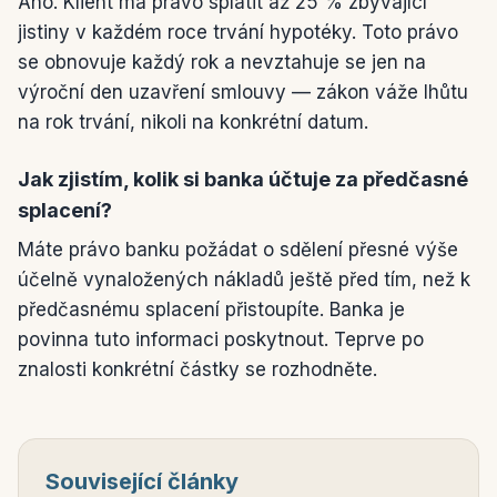
Ano. Klient má právo splatit až 25 % zbývající
jistiny v každém roce trvání hypotéky. Toto právo
se obnovuje každý rok a nevztahuje se jen na
výroční den uzavření smlouvy — zákon váže lhůtu
na rok trvání, nikoli na konkrétní datum.
Jak zjistím, kolik si banka účtuje za předčasné
splacení?
Máte právo banku požádat o sdělení přesné výše
účelně vynaložených nákladů ještě před tím, než k
předčasnému splacení přistoupíte. Banka je
povinna tuto informaci poskytnout. Teprve po
znalosti konkrétní částky se rozhodněte.
Související články