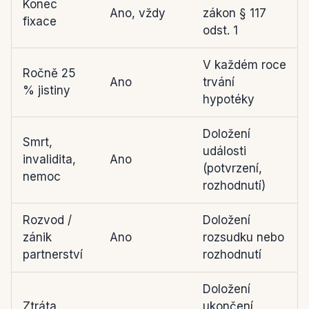
Konec
Ano, vždy
zákon § 117
fixace
odst. 1
V každém roce
Ročně 25
Ano
trvání
% jistiny
hypotéky
Doložení
Smrt,
události
invalidita,
Ano
(potvrzení,
nemoc
rozhodnutí)
Rozvod /
Doložení
zánik
Ano
rozsudku nebo
partnerství
rozhodnutí
Doložení
Ztráta
ukončení